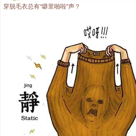
穿脱毛衣总有“噼里啪啦”声？