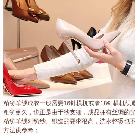
精纺羊绒成衣一般需要16针横机或者18针横机织
粗纺更久，也正是由于纱支细，成品拥有丝绸的
精纺羊绒对纺纱、织造的要求很高，洗水整烫也
方法供参考：