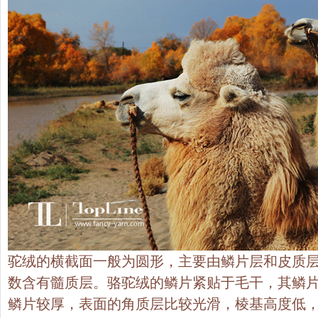
驼绒的横截面一般为圆形，主要由鳞片层和皮质
数含有髓质层。骆驼绒的鳞片紧贴于毛干，其鳞
鳞片较厚，表面的角质层比较光滑，棱基高度低