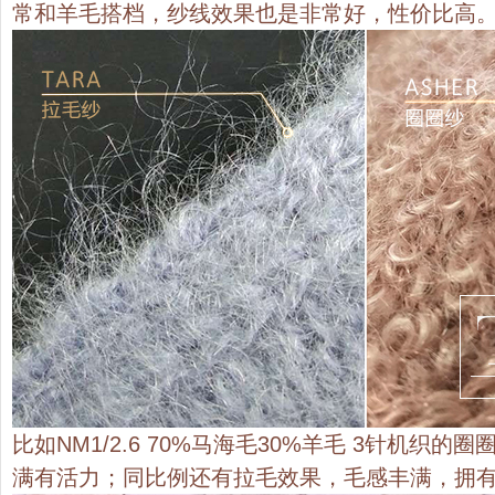
常和羊毛搭档，纱线效果也是非常好，性价比高
比如NM1/2.6 70%马海毛30%羊毛 3针机织
满有活力；同比例还有拉毛效果，毛感丰满，拥