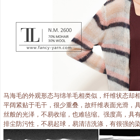
马海毛的外观形态与绵羊毛相类似，纤维状态却
平阔紧贴于毛干，很少重叠，故纤维表面光滑，
丝般的光泽，不易收缩，也难毡缩。强度高，具
排尘防污性，不易起球，易清洁洗涤，有很强的