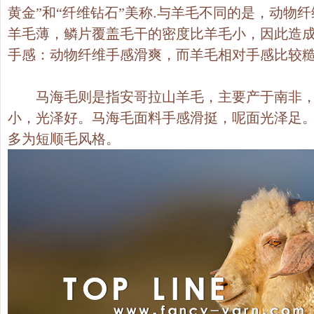
黄金”和“纤维钻石”美称
.
与羊毛不同的是，动物纤
羊毛薄，鳞片覆盖毛干的密度比羊毛小，因此造
手感：动物纤维手感滑爽，而羊毛相对手感比较
马海毛则是指安哥拉山羊毛，主要产于南非，
小，光泽好。马海毛面料手感滑挺，呢面光泽足
多为短顺毛风格。