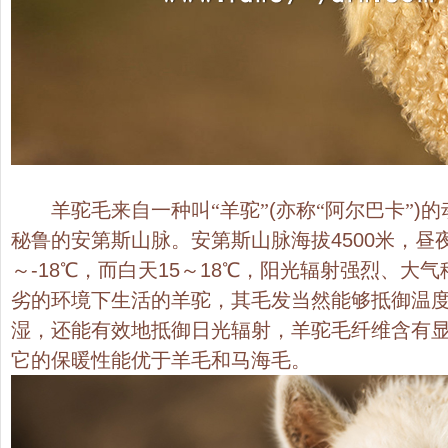
羊驼毛来自一种叫“羊驼”
(
亦称“阿尔巴卡”
)
的
秘鲁的安第斯山脉。安第斯山脉海拔
4500
米，昼
～
-18
℃，而白天
15
～
18
℃，阳光辐射强烈、大气
劣的环境下生活的羊驼，其毛发当然能够抵御温
湿，还能有效地抵御日光辐射，羊驼毛纤维含有
它的保暖性能优于羊毛和马海毛。