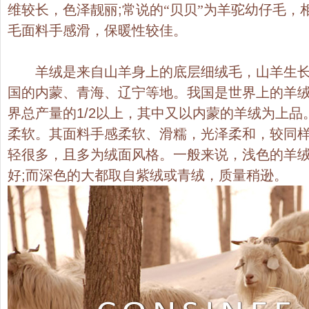
维较长，色泽靓丽
;
常说的“贝贝”为羊驼幼仔毛，
毛面料手感滑，保暖性较佳。
羊绒是来自山羊身上的底层细绒毛，山羊生长
国的内蒙、青海、辽宁等地。我国是世界上的羊
界总产量的
1/2
以上，其中又以内蒙的羊绒为上品
柔软。其面料手感柔软、滑糯，光泽柔和，较同
轻很多，且多为绒面风格。一般来说，浅色的羊
好
;
而深色的大都取自紫绒或青绒，质量稍逊。